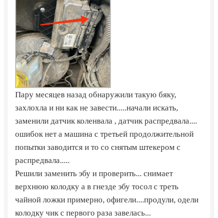
Пару месяцев назад обнаружили такую бяку,
захлохла и ни как не завести.....начали искать,
заменили датчик коленвала , датчик распредвала....
ошибок нет а машина с третьей продолжительной
попытки заводится и то со снятым штекером с
распредвала.....
Решили заменить эбу и проверить... снимает
верхнюю колодку а в гнезде эбу тосол с треть
чайной ложки примерно, офигели....продули, одели
колодку чик с первого раза завелась...