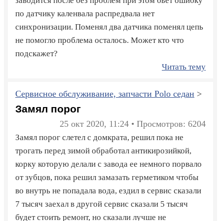
заводится после без проблем при этом бьёт ошибку
по датчику каленвала распредвала нет
синхронизации. Поменял два датчика поменял цепь
не помогло проблема осталось. Может кто что
подскажет?
Читать тему
Сервисное обслуживание, запчасти Polo седан
>
Замял порог
25 окт 2020, 11:24 • Просмотров: 6204
Замял порог слетел с домкрата, решил пока не
трогать перед зимой обработал антикирозийкой,
корку которую делали с завода ее немного порвало
от зубцов, пока решил замазать герметиком чтобы
во внутрь не попадала вода, ездил в сервис сказали
7 тысяч заехал в другой сервис сказали 5 тысяч
будет стоить ремонт, но сказали лучше не