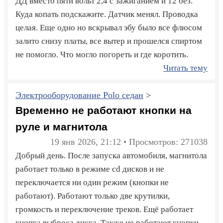
ДД вместо пяти вольт 2,4 с зажиганием и 12 без.
Куда копать подскажите. Датчик менял. Проводка
целая. Еще одно но вскрывал эбу было все флюсом
залито снизу платы, все вытер и прошелся спиртом
не помогло. Что могло погореть и где коротить.
Читать тему
Электрооборудование Polo седан
>
Временно не работают кнопки на
руле и магнитола
19 янв 2026, 21:12 • Просмотров: 271038
Добрый день. После запуска автомобиля, магнитола
работает только в режиме cd дисков и не
переключается ни один режим (кнопки не
работают). Работают только две крутилки,
громкость и переключение треков. Ещё работает
кнопка выброса диска. Также не работают кнопки