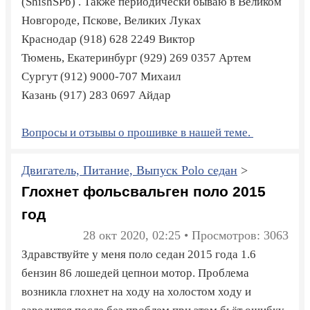
(ShishSPb) . Также периодически бываю в Великом
Новгороде, Пскове, Великих Луках
Краснодар
(918) 628 2249
Виктор
Тюмень, Екатеринбург
(929) 269 0357
Артем
Сургут
(912) 9000-707
Михаил
Казань
(917) 283 0697
Айдар
Вопросы и отзывы о прошивке в нашей теме.
Двигатель, Питание, Выпуск Polo седан
>
Глохнет фольсвальген поло 2015
год
28 окт 2020, 02:25 • Просмотров: 3063
Здравствуйте у меня поло седан 2015 года 1.6
бензин 86 лошедей цепнои мотор. Проблема
возникла глохнет на ходу на холостом ходу и