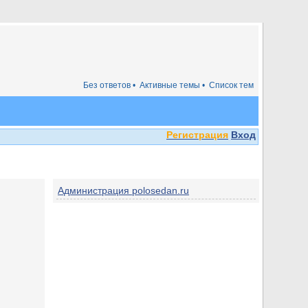
Без ответов •
Активные темы •
Список тем
Регистрация
Вход
Администрация polosedan.ru