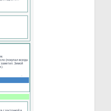
ем.
сло (покупал всегда
е заметил. Зимой
.).
жешь), но зимой не
 есть.
я с расточкой в