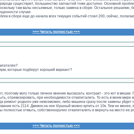
рироде существуют, большинство запчастей тоже доступно. Основной пробл
поскольку там валы несъемные, только замена в сборе. Остальное решаемо, 
пущенности случая.
блок в сборе еще до начала всех текущих событий стоил 200, сейчас, полагаю
>>> Читать полностью <<<
вигателях?
ирм, которые подберут хороший вариант?
т, поэтому могу только личное мнение высказать: контракт - это кот в мешке.
ыть, отревизировать, при необходимости откапиталить. То есть в моем мире 
огда ремонт родного уже невозможен, либо машина сразу после замены уйдет 
вании есть 2114. Движок на нее б/ушный можно купить от 10к. Тем не менее, 
бы полностью отмыть, собственноручно откапиталить и вернуть на место ее ро
>>> Читать полностью <<<