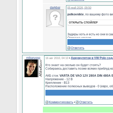
darkbai
05 май 2026, 09:50
polkovnikiv
, по вашему фото в
ОТКРЫТЬ СПОЙЛЕР
Задиры хоть и есть но они в с
Отметил цветом.
Зеленые - натертыши (да же хо
Ораньжевый - на грани (только
Ответить
Красный - задир (ниже хона)
Зеленый и ораньжевый это нор
mikarusso
•
Аккумулятор в VW Polo сед
16 авг 2010, 04:10
Причины такой картины: жидки
Кто знает на сколько он будет стоять?
низкой передаче или закольксо
Собираюсь доставить позже всяких приблуд кот
Вообщем погодите перебирать 
АКБ сток:
VARTA DE VAO 12V 280A DIN 480А 
Но на текущий момент надо сд
Напряжение - 12 В
изделии), обязательно промыть
Крепление - B13
предварительно снять поддон и 
Расположение полюсных выводов - 0 (евро, о
Ёмкость - 60 А/ч
Возможно на какое то время эт
Клеммы - 1 (EN)
Размер: 242x174x190 мм
К слову, а двигатель брякает 
Комментировать
•
Ответить
P.S.И я так понимаю, раз шины будут россейски