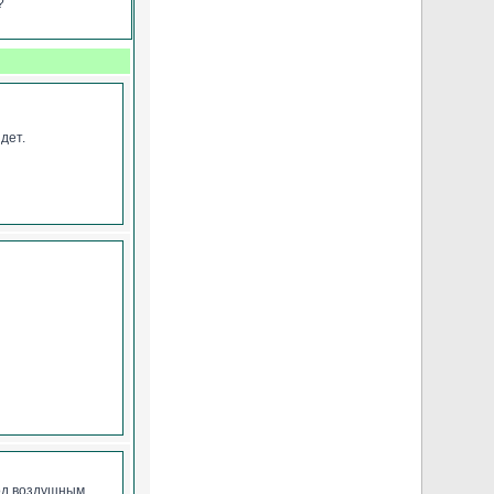
?
дет.
под воздушным