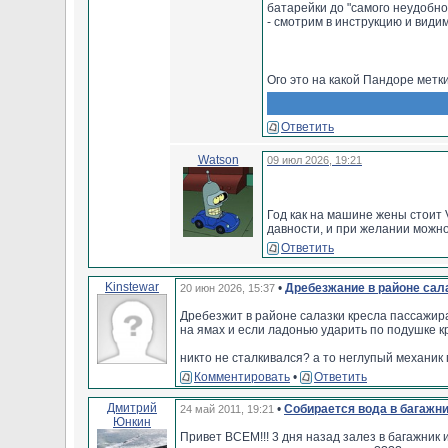
батарейки до "самого неудобно
- смотрим в инструкцию и види
зуммером в салоне троекратное
- по-хорошему пин-код с карто
большая - письмо с архивом сам
варианты аварийного снятия с 
Ого это на какой Пандоре метк
Пандоры, или олдскульное снят
аварийного отключения опроса
Ответить
ps: в кошельке/портмоне с док
не очень, т.к. к моменту акту
Watson
09 июл 2026, 19:21
Год как на машине жены стоит
давности, и при желании можн
Ответить
Kinstewar
•
Дребезжание в районе сал
20 июн 2026, 15:37
Дребезжит в районе салазки кресла пассажира
на ямах и если ладонью ударить по подушке к
никто не сталкивался? а то неглупый механик 
Комментировать
•
Ответить
Дмитрий
•
Собирается вода в багажн
24 май 2011, 19:21
Юнкин
Привет ВСЕМ!!! 3 дня назад залез в багажник 