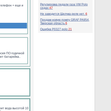
Регулировка педали газа VW Polo
 телефон + еще и
седан
47
упе (тут фантазия
Не заводится Щелчка реле нет.
6
, и тут появляются
о ble с приложения
Продам новую помпу GRAF PA954,
д команды 998* для
Тверская область
6
Ошибка P0327 polo
21
салон авто (зимой)
рсия ПО годичной
ет батарейка..
тоит вода высотой 10