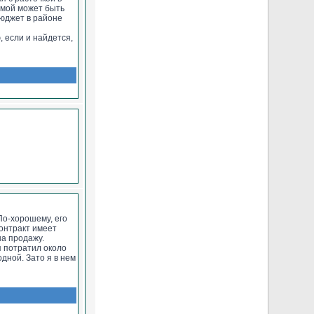
емой может быть
бюджет в районе
, если и найдется,
 По-хорошему, его
контракт имеет
на продажу.
я потратил около
дной. Зато я в нем