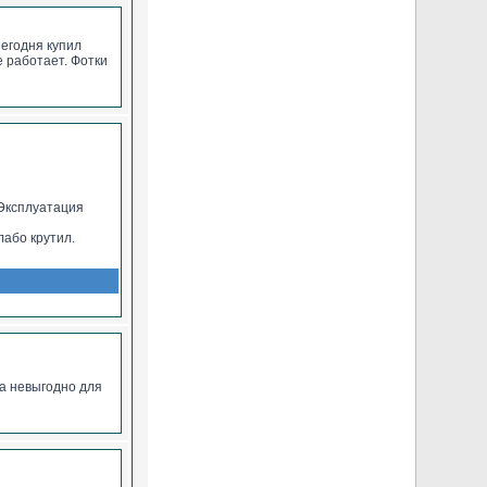
Сегодня купил
се работает. Фотки
шине, в нижнем
 Эксплуатация
лабо крутил.
па невыгодно для