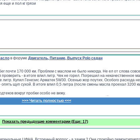
я еще и пол кг грязи
масло
в форуме
Двигатель, Питание, Выпуск Polo седан
бег почти 170 000 км. Проблем с маслом не было никогда. Не ел от слова совс
роверить - в итоге влил литр. Чек не горел. Погрешил на некачественное ма
ще литр. Купил Генезис Арматек 5W30. Осенью жор поутих. Особого расхода н
опять щуп сухой. В итоге влил 0,5 литра (после смены масла проехал 3200 км
дтеков вокруг пробки особо не вижу.
ь нет ли подтеков откуда-то (не мыли ни разу, поэтому сейчас ничего не ска
>>> Читать полностью <<<
. Заводится хорошо, не троит, не потряхивает при запуске. Но расход масла
ет клапан вентиляции картерных газов (не менялся), может что-то другое.
Показать предыдущие комментарии (Еще: 17)
игинальные ЦФНА. Встречный вопрос - а зачем ? Они спокойно ремонтируютс