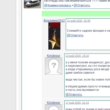
см откуда она там можем взяться ???? какие м
Комментировать
•
Ответить
Владимир2012
21 май 2020, 20:39
Снимайте задние фонари и см
Ответить
Kinstewar
13 май 2026, 19:10
а у меня похоже конденсат, дос
я пересмотрел, на сто посмотр
а когда открываешь роса везд
даже грибок завелся
вода чистая, если бы извне по
в общем думаю просто отковыря
и пусть она выливается
Ответить
Kinstewar
17 май 2026, 02:15
пока отбой по дырке в дне) н