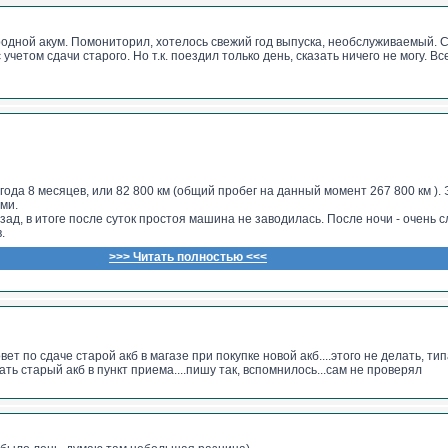
===========
х родной акум. Помониторил, хотелось свежий год выпуска, необслуживаемый. 
 с учетом сдачи старого. Но т.к. поездил только день, сказать ничего не могу. В
=======================
ОЙ аккумуляторной
но в Руководстве по эксплуатации (стр. 196) , книжечка лежит у каждого в ма
 года 8 месяцев, или 82 800 км (общий пробег на данный момент 267 800 км ).
ми.
ад, в итоге после суток простоя машина не заводилась. После ночи - очень с
.
Ы СТАНДАРТ 62 Ач 580 А Обратная полярность за 7650 р
>>> Читать полностью <<<
тесте с нагрузкой напряжение падало до 6 вольт и шло кипение.
вет по сдаче старой акб в магазе при покупке новой акб....этого не делать, ти
ть старый акб в пункт приема....пишу так, вспомнилось...сам не проверял