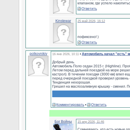
клапаном, где успело накопитьс
Ответить
Kinstewar
25 май 2026, 16:12
пофиксено! )
Ответить
polkovnikiv
•
Автомобиль начал "есть" 
16 янв 2026, 10:11
Добрый день.
Автомобиль Поло седан 2015 г. (Highline). Про
Летом перед дальней поездкой на море решил п
кастрол). В течении поездки (3000 км) влил е
перед очередной поездкой проверил уровень - 
Тенденция нехорошая.
Грешил на маслозаливную крышку - сменил. По
По хорошему надо помыть подкапотку и смотрет
очень удобно это делать.
Машина ведет себя вцелом без особых проблем
Подскажите, куда копать и с чего начать? Мож
Комментировать
•
Ответить
С чего начать искать проблему?
Заранее спасибо за любую помощь.
Бог Войны
15 апр 2026, 11:46
Сомневаюсь, что есть новые ор