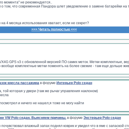
го момента" не рекомендуется..
м о том, что современная Пандора шлет уведомление о замене батарейки на
 пи-пи-пи дублирует, например, при запуске двигателя машины.
чки от системы должен быть у владельца авто где-то под рукой/в быстром дост
ому себе, облако, заметки в смартфоне и тд и тп.. кто чему больше доверяет)
охраны даже в случае физической потери метки во время поездки: команды п
и на 4 месяца использования хватает, если не секрет?
ие пин-кодом через кнопку valet, или вообще звонок на номер системы и вво
>>> Читать полностью <<<
 меток.
ументами - хороший вариант для ношения запасного элемента питания, а вот 
альности лежащей в салоне батарейки она может быть уже промерзшей..
 VX4G GPS v3 с обновленной версией ПО самих меток. Метки комплектные, ве
о вообще комплектные метки поменять на более свежие - там еще дольше жив
азок кресла пассажира
в форуме
Интерьер Polo седан
, той которая у двери (там же рычаг управления наклоном)
ресла
посмотрел и ничего не нашел,я тоже не могу найти
ике VW Polo седан. Выясняем причины.
в форуме
Экстерьер Polo седан
и почувствовал влажный запах поднял коврик и увидел что в яме с запаской с