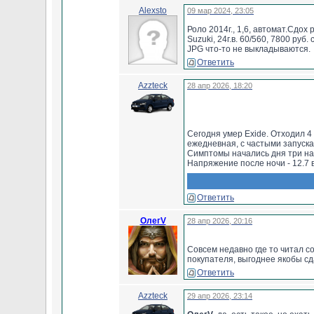
======================================
Alexsto
09 мар 2024, 23:05
Как правильно «дать прикурить» другому авто
Открываем двери без аккумулятора
Роло 2014г., 1,6, автомат.Сдо
не забываем говорить автору спасибо
Suzuki, 24г.в. 60/560, 7800 руб.
JPG что-то не выкладываются.
С Уважением,
Ответить
Борисович
======================================
Azzteck
28 апр 2026, 18:20
Круглый глазок на верхней стороне ШТАТН
батареи изменяет свой цвет в зависимости
от уровня электролита
прочитать об этом мож
отсеке перчаточного ящика (бардачка).
Сегодня умер Exide. Отходил 4
ежедневная, с частыми запуска
Симптомы начались дня три наз
Attachment:
Напряжение после ночи - 12.7 в
Взял ТЮМЕНСКИЕ АККУМУЛЯТОР
22.jpg
Старый приняли за 400 р. При 
Ответить
ОлегV
28 апр 2026, 20:16
Совсем недавно где то читал со
покупателя, выгоднее якобы сда
Ответить
Azzteck
29 апр 2026, 23:14