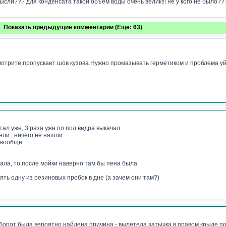
ысли??? для конденсата такой объем воды очень велик!!! не у кого не было??
Показать предыдущие комментарии (Еще: 63)
отрите,пропускает шов кузова.Нужно промазывать герметиком и проблема уй
тал уже, 3 раза уже по пол ведра выкачал
ели , ничего не нашли
е вообще
пала, то после мойки наверно там бы пена была
ть одну из резиновых пробок в дне (а зачем они там?)
аоборот была вероятно найдена причина - вылетела затычка в правом крыле 