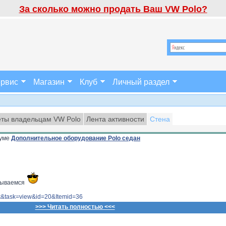
За сколько можно продать Ваш VW Polo?
рвис
Магазин
Клуб
Личный раздел
ты владельцам VW Polo
Лента активности
Стена
уме
Дополнительное оборудование Polo седан
зываемся
ent&task=view&id=20&Itemid=36
>>> Читать полностью <<<
==============