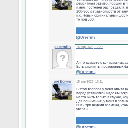
ремонтный размер, поршни в п
износ постелей распредвала, 
200-300 к в зависимости от за
п.с. Новый оригинальный шорт-
то под 500.
Ответить
polkovnikiv
15 апр 2026, 12:37
А что думаете о контрактных д
Есть варианты проверенных ф
Ответить
Бог Войны
15 апр 2026, 15:21
В этом вопросе у меня опыта не
перед установкой надо бы вскр
место быть только в случае, к
Для понимания, у меня в пользо
60к и три недели времени, что
уверен.
Ответить