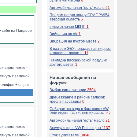
руле и магнитола
0
к которые
Автомобиль начал "есть" масло
21
Продам новую помпу GRAF PA954,
их также
Тверская область
6
 её эксплуатации
в чем отличие МКПП
1
 её эксплуатации
 у себя на Пандоре
0/1870i с другими +
Вибрации на х/х
1
Вибрация на пустом месте
2
 + проблемы её
В разъём ЭБУ попадает антифриз
 + проблемы её
и машина глохнет...
11
и+ проблемы её
Накладка пассажирской подушки
другого цвета.
1
й в комплекте -
 + проблемы её
 тянуть с заменой
Новые сообщения на
юхи и возможность
форуме
 телефон + еще и
Выбор сигнализации
2504
упе (тут фантазия
Дребезжание в районе салазок
, и тут появляются
кресла пассажира
0
о ble с приложения
д команды 998* для
Собирается вода в багажнике VW
Polo седан. Выясняем причины.
67
салон авто (зимой)
Автомобиль начал "есть" масло
21
й в комплекте -
Аккумулятор в VW Polo седан
1137
 тянуть с заменой
Стук в двигателе
10648