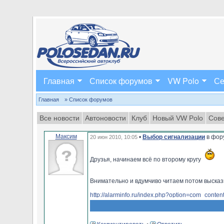
Главная
Список форумов
VW Polo
Се
Главная
» Список форумов
Все новости
Автоновости
Клуб
Новый VW Polo
Сове
Максим
•
Выбор сигнализации
в фор
20 июн 2010, 10:05
Друзья, начинаем всё по второму кругу
Внимательно и вдумчиво читаем потом выска
http://alarminfo.ru/index.php?option=com_cont
======================================
Уважаемые форумчане!